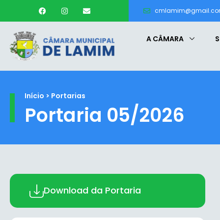
cmlamim@gmail.c
A CÂMARA
S
Início > Portarias
Portaria 05/2026
Download da Portaria