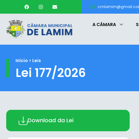
cmlamim@gmail.c
A CÂMARA
S
Início > Leis
Lei 177/2026
Download da Lei