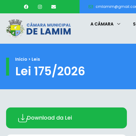
cmlamim@gmail.c
A CÂMARA
S
Início > Leis
Lei 175/2026
Download da Lei